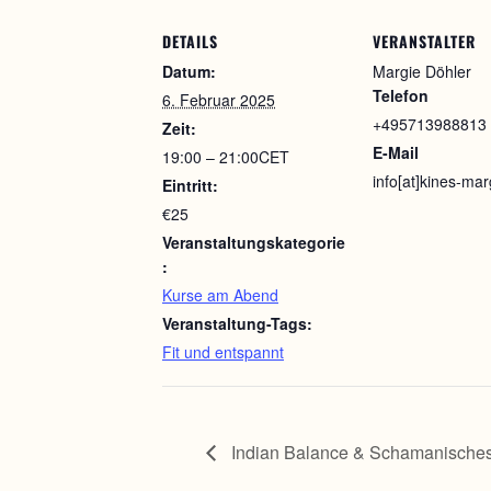
DETAILS
VERANSTALTER
Datum:
Margie Döhler
Telefon
6. Februar 2025
+495713988813
Zeit:
E-Mail
19:00 – 21:00
CET
info[at]kines-mar
Eintritt:
€25
Veranstaltungskategorie
:
Kurse am Abend
Veranstaltung-Tags:
Fit und entspannt
Indian Balance & Schamanische