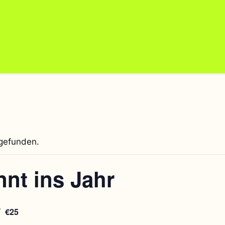
tgefunden.
nnt ins Jahr
€25
T