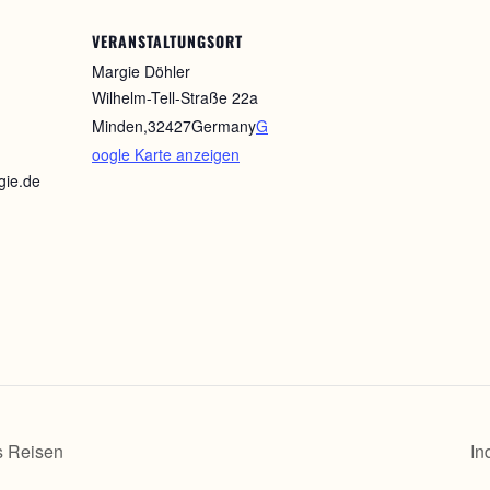
VERANSTALTUNGSORT
Margie Döhler
Wilhelm-Tell-Straße 22a
Minden
,
32427
Germany
G
oogle Karte anzeigen
gie.de
s Reisen
In