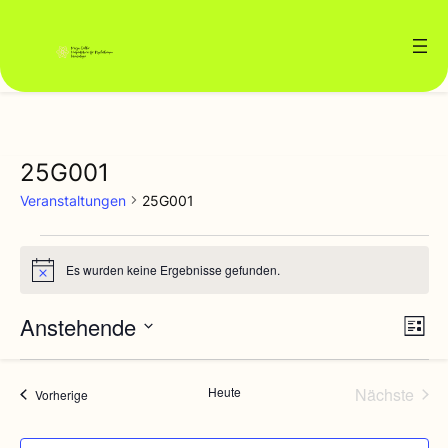
25G001
Veranstaltungen
25G001
Veranstaltungen
Es wurden keine Ergebnisse gefunden.
Hinweis
Ansi
Vera
Anstehende
Liste
Ansi
Navi
Datum
Navi
wählen.
Heute
Nächste
Veranstaltungen
Vorherige
Veransta